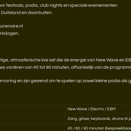
or festivals, podia, club nights en speciale evenementen.
 Duitsland en daarbuiten.
unenoire.nl
erkdagen.
tige, atmosferische live set die de energie van New Wave en 
ows variëren van 45 tot 90 minuten, afhankelijk van de program
aring en zijn gewend om te spelen op zowel kleine podia als g
New Wave / Electro / EBM
Zang, gitaar, keyboards, drums (4 
45 / 60 / 90 minuten (bespreekbaar