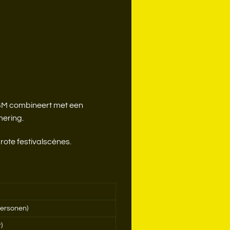
EBM combineert met een
mering.
rote festivalscènes.
personen)
)